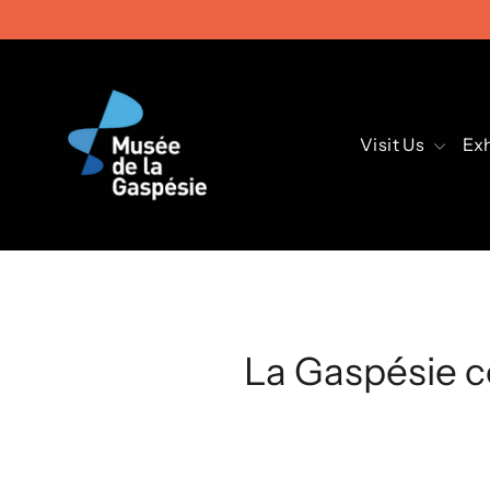
Skip
to
content
Visit Us
Exh
La Gaspésie c