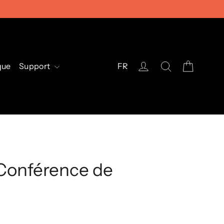
Cart
Log in
Search
que
Support
FR
 Conférence de