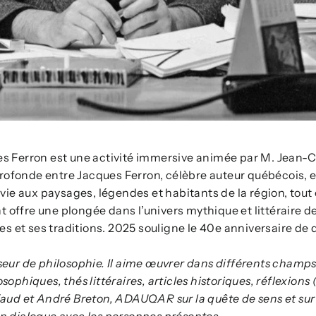
s Ferron est une activité immersive animée par M. Jean-C
 profonde entre Jacques Ferron, célèbre auteur québécois, e
vie aux paysages, légendes et habitants de la région, tout 
nt offre une plongée dans l’univers mythique et littéraire d
es et ses traditions. 2025 souligne le 40e anniversaire de 
eur de philosophie. Il aime œuvrer dans différents champs
ophiques, thés littéraires, articles historiques, réflexions 
aud et André Breton, ADAUQAR sur la quête de sens et sur l'
e un dialogue avec les personnes présentes.