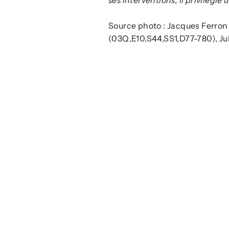
Source photo : Jacques Ferro
(03Q,E10,S44,SS1,D77-780), Ju