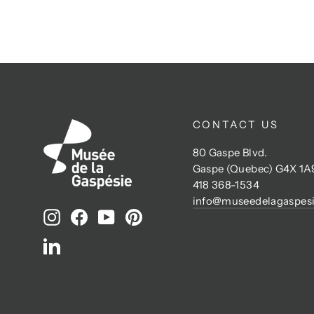
CONTACT US
80 Gaspe Blvd.
Gaspe (Quebec) G4X 1A
418 368-1534
info@museedelagaspesi
Instagram
Facebook
YouTube
Pinterest
LinkedIn