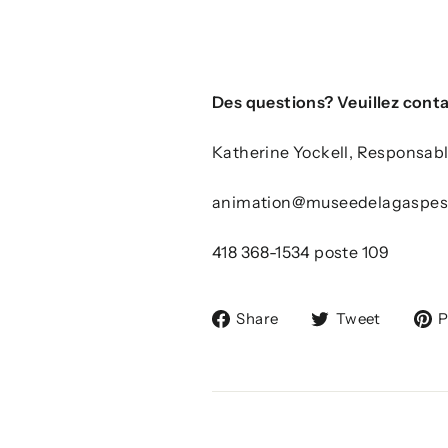
Des questions? Veuillez conta
Katherine Yockell, Responsable
animation@museedelagaspes
418 368-1534 poste 109
Share
Tweet
Share
Tweet
P
on
on
Facebook
Twitte