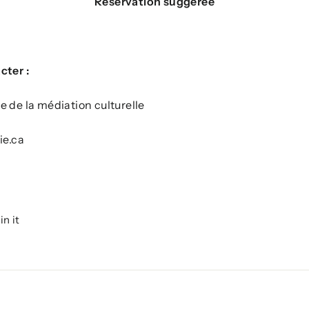
Réservation suggérée
cter :
 de la médiation culturelle
ie.ca
Pin
in it
on
r
Pinterest